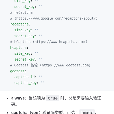
    site_key
: 
''
    secret_key
: 
''
  # reCaptcha
  # (https://www.google.com/recaptcha/about/)
  recaptcha
:
    site_key
: 
''
    secret_key
: 
''
  # hCaptcha (https://www.hcaptcha.com/)
  hcaptcha
:
    site_key
: 
''
    secret_key
: 
''
  # Geetest 极验 (https://www.geetest.com)
  geetest
:
    captcha_id
: 
''
    captcha_key
: 
''
always
：当该项为
时，总是需要输入验证
true
码。
captcha_type
：验证码类型，可选：
、
image