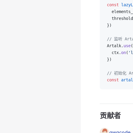
const
 lazyL
  elements_
  threshold
})
// 监听 Art
Artalk.
use
(
  ctx.
on
(
'l
})
// 初始化 Ar
const
 artal
贡献者
qwqcode