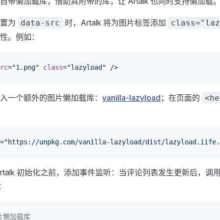
自带懒加载库，借助其附带的库，让 Artalk 也同时支持懒加载
设置为
时，Artalk 将为图片标签添加
data-src
class="laz
性。例如：
rc
=
"1.png"
 class
=
"lazyload"
 />
入一个额外的图片懒加载库：
vanilla-lazyload
；在页面的
<he
=
"https://unpkg.com/vanilla-lazyload/dist/lazyload.iife.
Artalk 初始化之前，添加事件监听：当评论列表发生更新后，调
：
片懒加载库