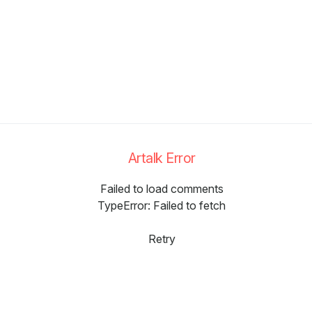
Artalk Error
Failed to load comments
TypeError: Failed to fetch
Retry