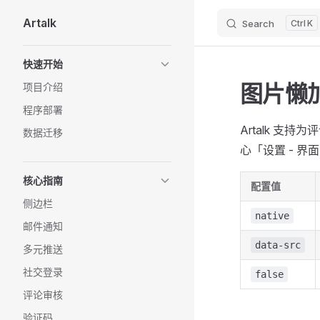
Artalk
Search
K
Skip to content
Sidebar Navigation
快速开始
图片懒
项目介绍
程序部署
Artalk 
数据迁移
心「设置 - 界面
核心指南
配置值
侧边栏
native
邮件通知
data-src
多元推送
社交登录
false
评论审核
验证码