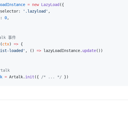
oadInstance
 =
 new
 LazyLoad
({
selector: 
'.lazyload'
,
: 
0
,
alk 事件
(
ctx
) 
=>
 {
ist-loaded'
, () 
=>
 lazyLoadInstance.
update
())
talk
k
 =
 Artalk.
init
({ 
/* ... */
 })