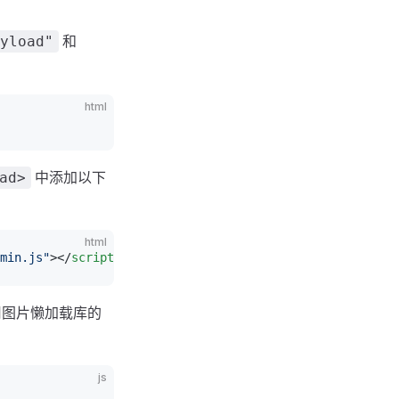
。
和
yload"
html
中添加以下
ad>
html
min.js"
></
script
>
用图片懒加载库的
js