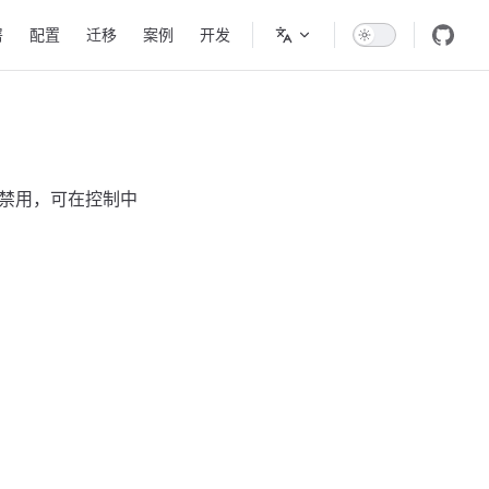
tion
署
配置
迁移
案例
开发
认禁用，可在控制中