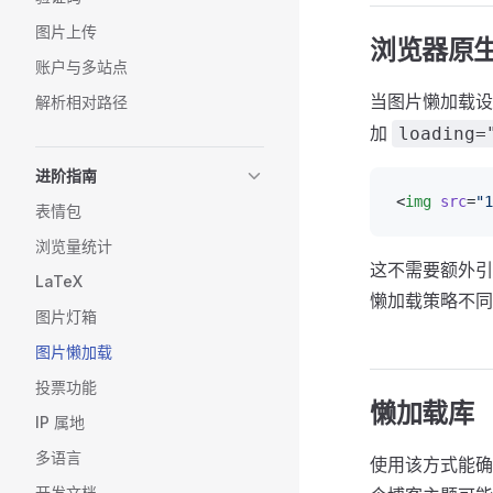
图片上传
浏览器原
账户与多站点
当图片懒加载
解析相对路径
加
loading=
进阶指南
<
img
 src
=
"1
表情包
浏览量统计
这不需要额外引
LaTeX
懒加载策略不同
图片灯箱
图片懒加载
投票功能
懒加载库
IP 属地
多语言
使用该方式能确
开发文档